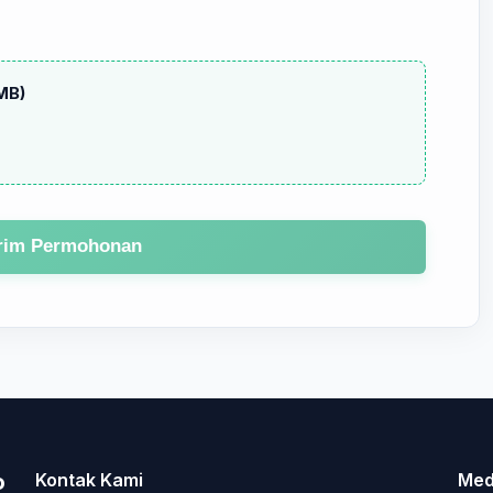
MB)
rim Permohonan
o
Kontak Kami
Med