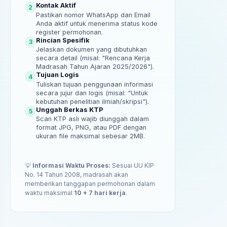
Kontak Aktif
2
Pastikan nomor WhatsApp dan Email
Anda aktif untuk menerima status kode
register permohonan.
Rincian Spesifik
3
Jelaskan dokumen yang dibutuhkan
secara detail (misal: "Rencana Kerja
Madrasah Tahun Ajaran 2025/2026").
Tujuan Logis
4
Tuliskan tujuan penggunaan informasi
secara jujur dan logis (misal: "Untuk
kebutuhan penelitian ilmiah/skripsi").
Unggah Berkas KTP
5
Scan KTP asli wajib diunggah dalam
format JPG, PNG, atau PDF dengan
ukuran file maksimal sebesar 2MB.
💡
Informasi Waktu Proses:
Sesuai UU KIP
No. 14 Tahun 2008, madrasah akan
memberikan tanggapan permohonan dalam
waktu maksimal
10 + 7 hari kerja
.